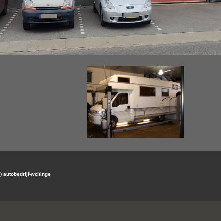
yright (C) autobedrijf-wolting