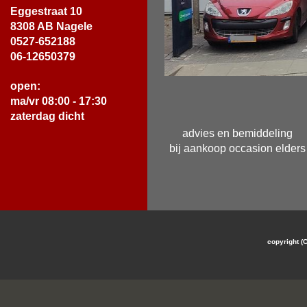
Eggestraat 10
8308 AB Nagele
0527-652188
06-12650379
open:
ma/vr 08:00 - 17:30
zaterdag dicht
advies en bemiddeling
bij aankoop occasion elders
cop