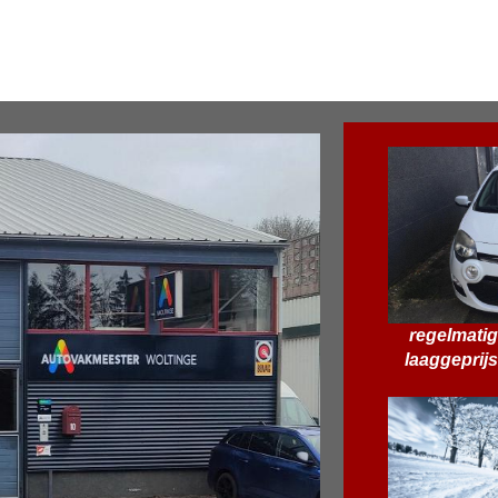
regelmatig
laaggeprij